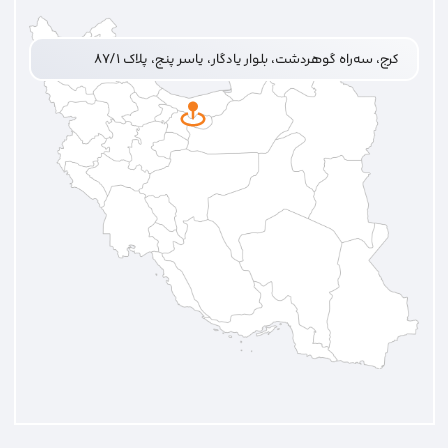
کرج، سه‌راه گوهردشت، بلوار یادگار، یاسر پنج، پلاک ۸۷/۱