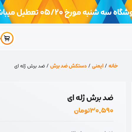
اه سه شنبه مورخ 05/20 تعطیل میباشد
س
خانه
/
ایمنی
/
دستکش ضد برش
/ ضد برش ژله ای
ضد برش ژله ای
۳۰,۵۹۰
تومان