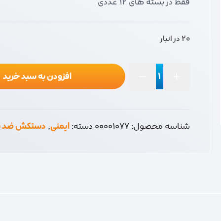
فقط در بسته های 12 عددی
20 در انبار
افزودن به سبد خرید
ضد
برش
ژله
ای
شناسه محصول:
00001077
دسته:
ایمنی
,
دستکش ضد 
عدد