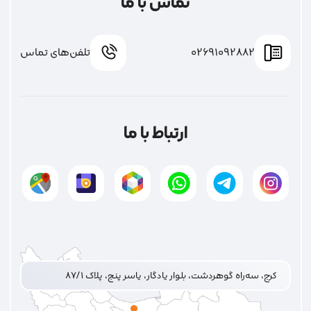
تماس با ما
02691092882
تلفن‌های تماس
ارتباط با ما
کرج، سه‌راه گوهردشت، بلوار یادگار، یاسر پنج، پلاک ۸۷/۱