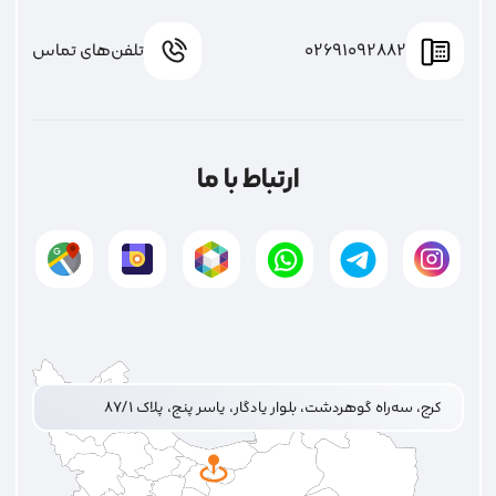
02691092882
تلفن‌های تماس
ارتباط با ما
کرج، سه‌راه گوهردشت، بلوار یادگار، یاسر پنج، پلاک ۸۷/۱