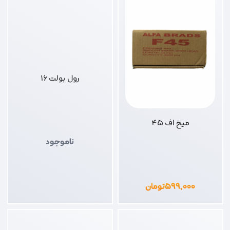
رول بولت 16
میخ اف 45
ناموجود
۵۹۹,۰۰۰
تومان