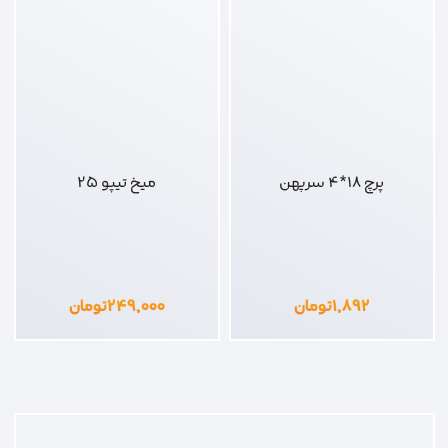
پرچ 18*4 سرپهن
میخ تیپو 25
۱,۸۹۲
تومان
۲۴۹,۰۰۰
تومان