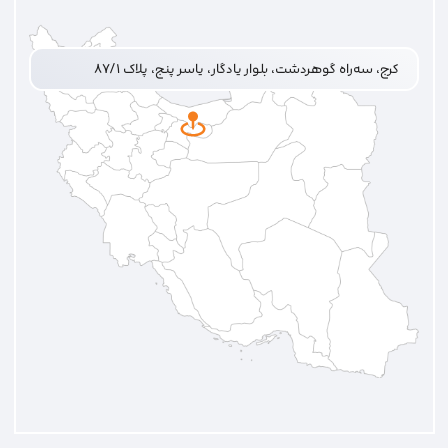
کرج، سه‌راه گوهردشت، بلوار یادگار، یاسر پنج، پلاک ۸۷/۱