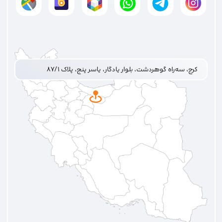
کرج، سه‌راه گوهردشت، بلوار یادگار، یاسر پنج، پلاک ۸۷/۱