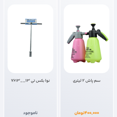
سم پاش 2 لیتری
نوا بکس تی 13__7613
۴۰۰,۰۰۰
تومان
ناموجود