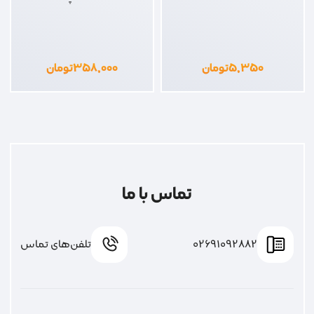
۵,۳۵۰
تومان
۳۵۸,۰۰۰
تومان
تماس با ما
02691092882
تلفن‌های تماس