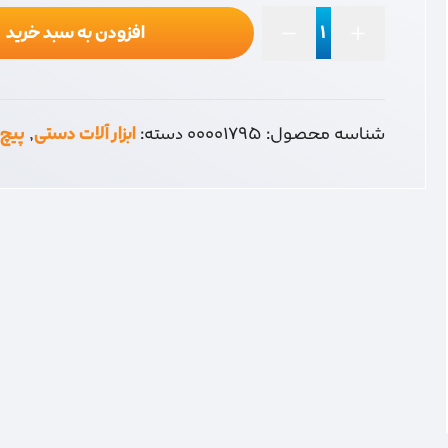
افزودن به سبد خرید
لوچان
75*3
عدد
شناسه محصول:
00001795
دسته:
ابزار آلات دستی
,
پیچ