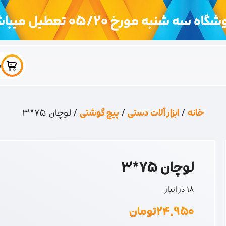
اه سه شنبه مورخ 05/20 تعطیل میباشد
س
خانه
/
ابزار آلات دستی
/
پیچ گوشتی
/ لوچان 75*3
لوچان 75*3
18 در انبار
۲۴,۹۵۰
تومان