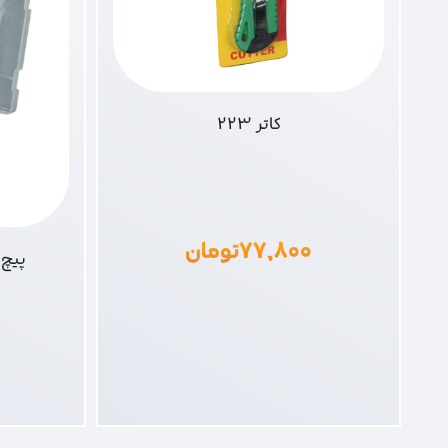
کاتر 223
۷۷,۸۰۰
تومان
پیچ گوشت