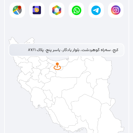
کرج، سه‌راه گوهردشت، بلوار یادگار، یاسر پنج، پلاک ۸۷/۱