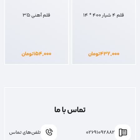
قلم 4 شیار 400 * 14
قلم آهنی 35
۴۳۲,۰۰۰
تومان
۱۵۴,۰۰۰
تومان
تماس با ما
02691092882
تلفن‌های تماس