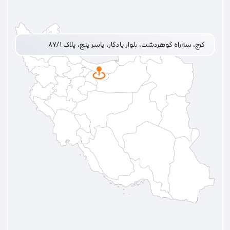
کرج، سه‌راه گوهردشت، بلوار یادگار، یاسر پنج، پلاک ۸۷/۱