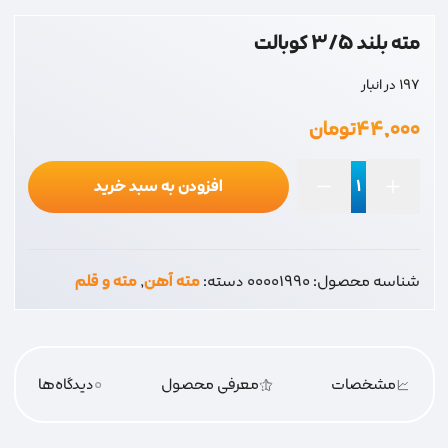
مته بلند 3/5 کوبالت
197 در انبار
۴۴,۰۰۰
تومان
افزودن به سبد خرید
مته
بلند
3/5
شناسه محصول:
00001990
دسته:
مته آهن
,
مته و قلم
کوبالت
عدد
مشخصات
معرفی محصول
0
دیدگاه‌‌ها