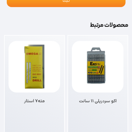
محصولات مرتبط
اکو سردریلی 11 سانت
مته7 استار