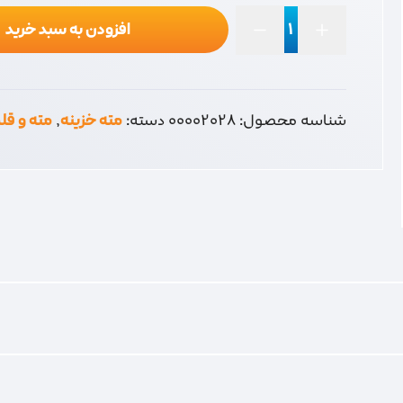
افزودن به سبد خرید
مته
خزینه
3
عدد
شناسه محصول:
00002028
دسته:
مته خزینه
,
مته و قل