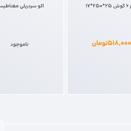
25*17
اکو سردریلی مغناطیس
۵۱۸,۰۰
تومان
ناموجود