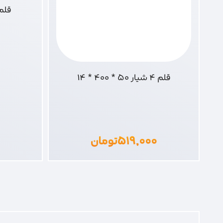
قلم 6 گوش 25*0
۰
قلم 4 شیار 50 * 400 * 14
۵۱۹,۰۰۰
تومان