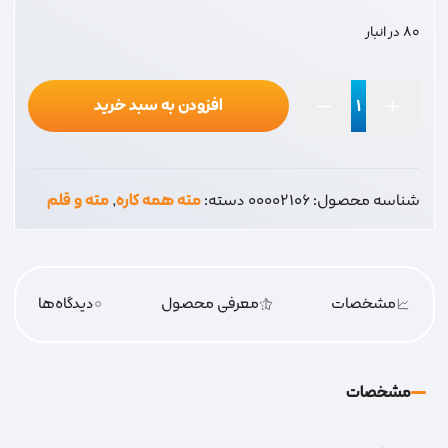
80 در انبار
افزودن به سبد خرید
مته
همه
کاره
شناسه محصول:
00002106
دسته:
مته همه کاره
,
مته و قلم
5
عدد
مشخصات
معرفی محصول
0
دیدگاه‌‌ها
مشخصات