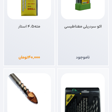
اکو سردریلی مغناطیسی
مته4.5 استار
ناموجود
۴۰,۰۰۰
تومان