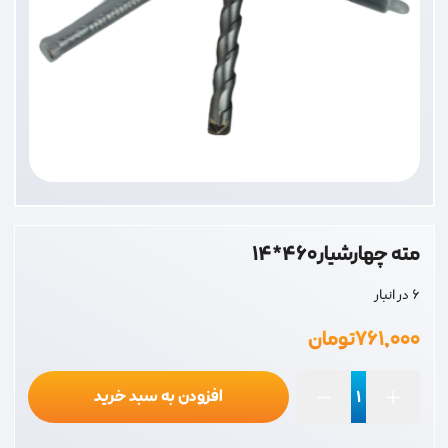
مته چهارشیار460*14
6 در انبار
۷۶۱,۰۰۰
تومان
افزودن به سبد خرید
مته
چهارشیار460*14