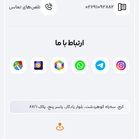
02691092882
تلفن‌های تماس
ارتباط با ما
کرج، سه‌راه گوهردشت، بلوار یادگار، یاسر پنج، پلاک ۸۷/۱