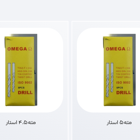
مته5 استار
مته4.5 استار