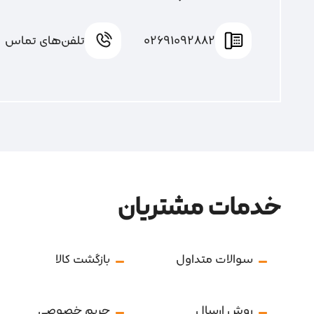
02691092882
تلفن‌های تماس
خدمات مشتریان
سوالات متداول
بازگشت کالا
روش ارسال
حریم خصوصی