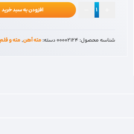
افزودن به سبد خرید
مته6.5
استار
عدد
شناسه محصول:
00002124
دسته:
مته آهن
,
مته و قلم