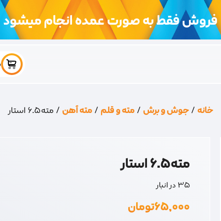
فروش فقط به صورت عمده انجام میشود
س
خانه
/
جوش و برش
/
مته و قلم
/
مته آهن
/ مته6.5 استار
مته6.5 استار
35 در انبار
۶۵,۰۰۰
تومان