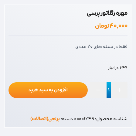
مهره رگلاتور پرسی
۴۰,۰۰۰
تومان
فقط در بسته های 20 عددی
649 در انبار
افزودن به سبد خرید
مهره
رگلاتور
پرسی
شناسه محصول:
00001249
دسته:
برنجی(اتصالات)
عدد