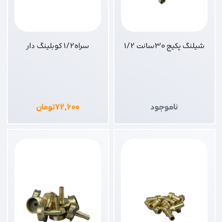
شیلنگ پکیج 30سانت 1/2
سراه1/2 کوبلینگ دار
ناموجود
۷۲,۶۰۰
تومان