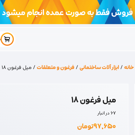
فروش فقط به صورت عمده انجام میشود
س
خانه
/
ابزار آلات ساختمانی
/
فرغون و متعلقات
/ میل فرغون 18
میل فرغون 18
67 در انبار
۹۷,۶۵۰
تومان