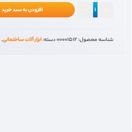
افزودن به سبد خرید
میل
فرغون
18
عدد
شناسه محصول:
00001512
دسته:
ابزار آلات ساختمانی
,
ف