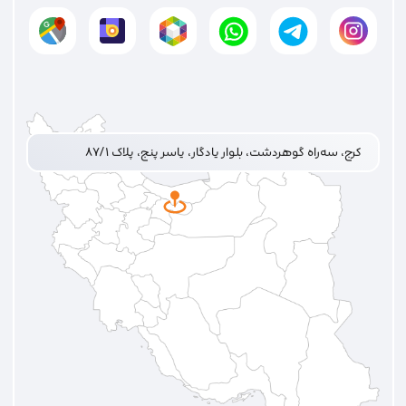
کرج، سه‌راه گوهردشت، بلوار یادگار، یاسر پنج، پلاک ۸۷/۱