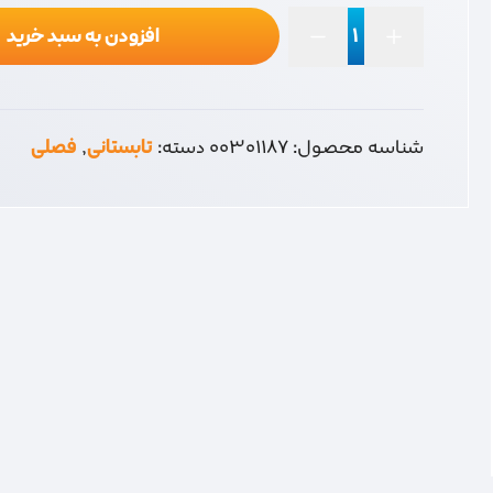
افزودن به سبد خرید
میکا
روغن
دان
500
شناسه محصول:
00301187
دسته:
تابستانی
,
فصلی
عدد