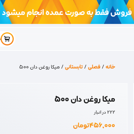
فروش فقط به صورت عمده انجام میشود
س
خانه
/
فصلی
/
تابستانی
/ میکا روغن دان 500
میکا روغن دان 500
222 در انبار
۴۵۶,۰۰۰
تومان