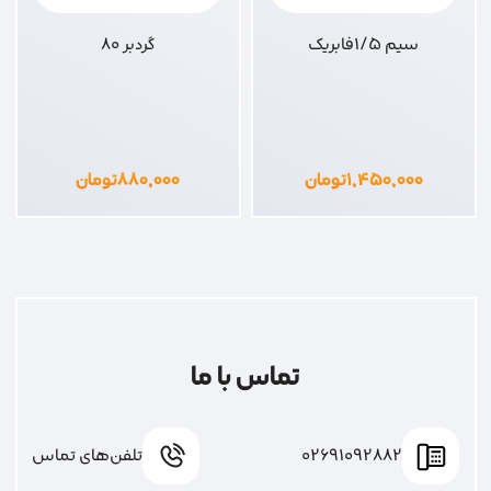
سیم 1/5فابریک
گردبر 80
۱,۴۵۰,۰۰۰
تومان
۸۸۰,۰۰۰
تومان
تماس با ما
02691092882
تلفن‌های تماس