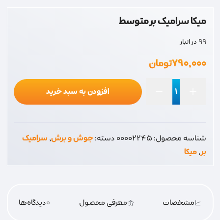
میکا سرامیک بر متوسط
99 در انبار
۷۹۰,۰۰۰
تومان
افزودن به سبد خرید
میکا
سرامیک
بر
شناسه محصول:
00002245
دسته:
جوش و برش
,
سرامیک
متوسط
بر
,
میکا
عدد
مشخصات
معرفی محصول
0
دیدگاه‌‌ها