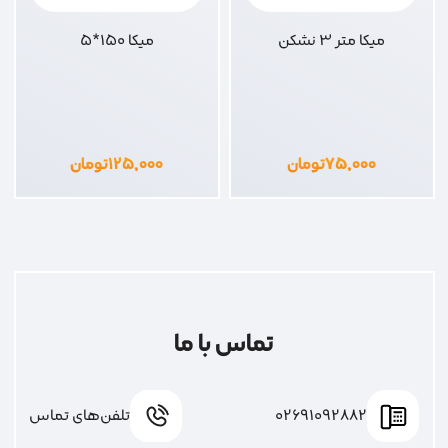
میکا متر 3 نشکن
میکا 150*5
۷۵,۰۰۰
تومان
۱۲۵,۰۰۰
تومان
تماس با ما
02691092882
تلفن‌های تماس