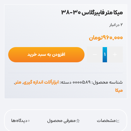
میکا متر فایبرگلاس 30-38
2 در انبار
۹۶۰,۰۰۰
تومان
افزودن به سبد خرید
میکا
متر
فایبرگلاس
شناسه محصول:
0000589
دسته:
ابزارآلات اندازه گیری
,
متر
,
30-
میکا
38
عدد
مشخصات
معرفی محصول
0
دیدگاه‌‌ها