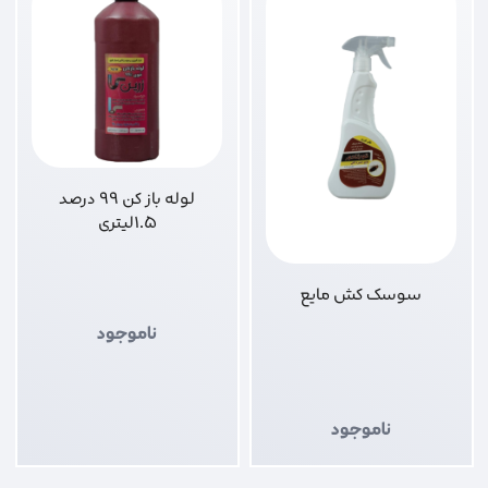
لوله باز کن 99 درصد
1.5لیتری
سوسک کش مایع
ناموجود
ناموجود