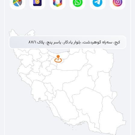
کرج، سه‌راه گوهردشت، بلوار یادگار، یاسر پنج، پلاک ۸۷/۱