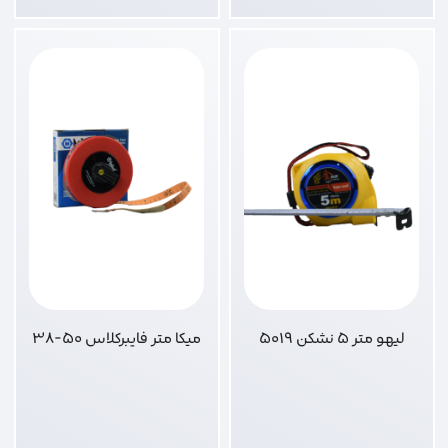
لیهو متر 5 نشکن 5019
میکا متر فایبرکلاس 50-38