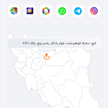
کرج، سه‌راه گوهردشت، بلوار یادگار، یاسر پنج، پلاک ۸۷/۱