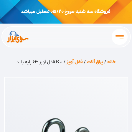
فروشگاه سه شنبه مورخ 05/20 تعطیل میباشد
خانه
/
یراق آلات
/
قفل آویز
/ نیکا قفل آویز 63 پایه بلند