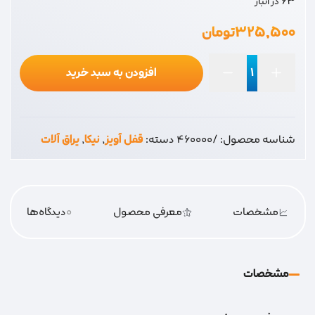
63 در انبار
۳۲۵,۵۰۰
تومان
افزودن به سبد خرید
نیکا
قفل
آویز
شناسه محصول:
/460000
دسته:
قفل آویز
,
نیکا
,
یراق آلات
63
پایه
بلند
عدد
مشخصات
معرفی محصول
0
دیدگاه‌‌ها
مشخصات