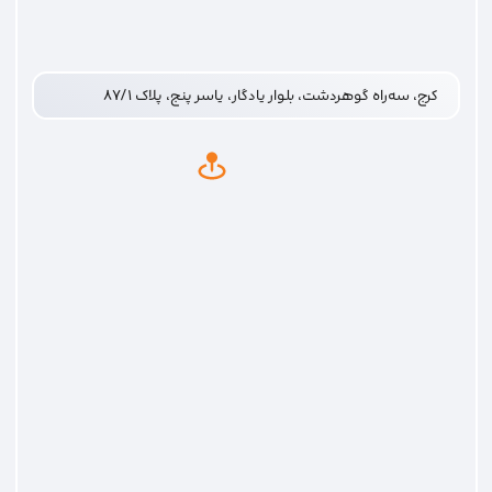
کرج، سه‌راه گوهردشت، بلوار یادگار، یاسر پنج، پلاک ۸۷/۱