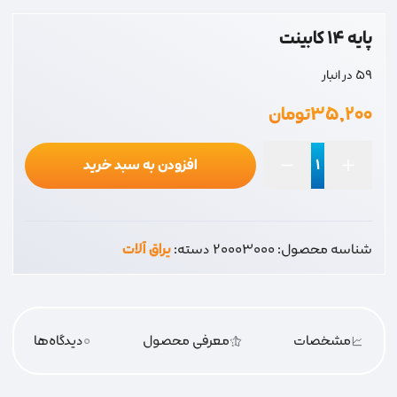
پایه 14 کابینت
59 در انبار
۳۵,۲۰۰
تومان
افزودن به سبد خرید
پایه
14
کابینت
شناسه محصول:
20003000
دسته:
یراق آلات
عدد
مشخصات
معرفی محصول
0
دیدگاه‌‌ها