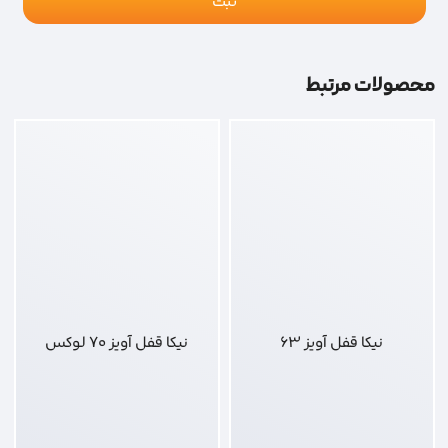
محصولات مرتبط
نیکا قفل آویز 63
نیکا قفل آویز 70 لوکس