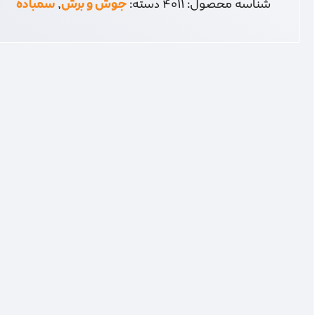
شناسه محصول:
4011
دسته:
جوش و برش
,
سمباده