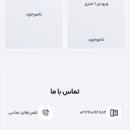
ورودی 1 متری
ناموجود
ناموجود
تماس با ما
02691092882
تلفن‌های تماس