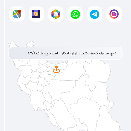
کرج، سه‌راه گوهردشت، بلوار یادگار، یاسر پنج، پلاک ۸۷/۱