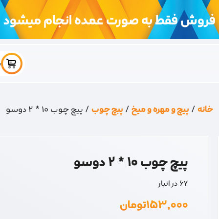
فروش فقط به صورت عمده انجام میشود
س
خانه
/
پیچ و مهره و میخ
/
پبچ چوب
/ پیچ چوب 10 * 2 دوسو
پیچ چوب 10 * 2 دوسو
67 در انبار
۱۵۳,۰۰۰
تومان