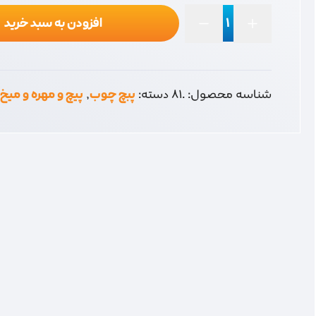
افزودن به سبد خرید
پیچ
چوب
10
*
شناسه محصول:
.81
دسته:
پبچ چوب
,
پیچ و مهره و میخ
2
دوسو
عدد