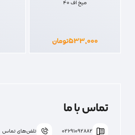
میخ اف 40
۵۳۳,۰۰۰
تومان
تماس با ما
02691092882
تلفن‌های تماس