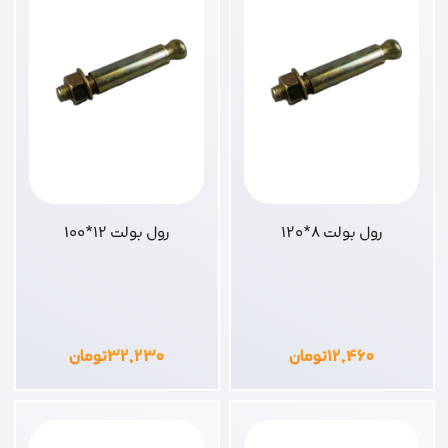
رول بولت 8*120
رول بولت 12*100
۱۲,۴۶۰
تومان
۳۲,۲۳۰
تومان