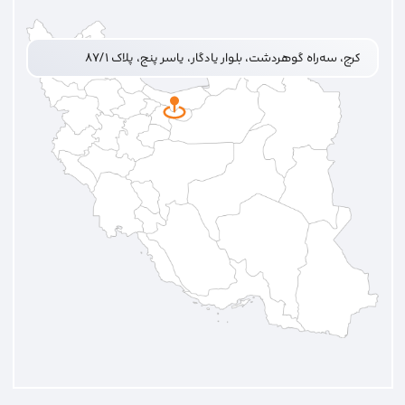
کرج، سه‌راه گوهردشت، بلوار یادگار، یاسر پنج، پلاک ۸۷/۱