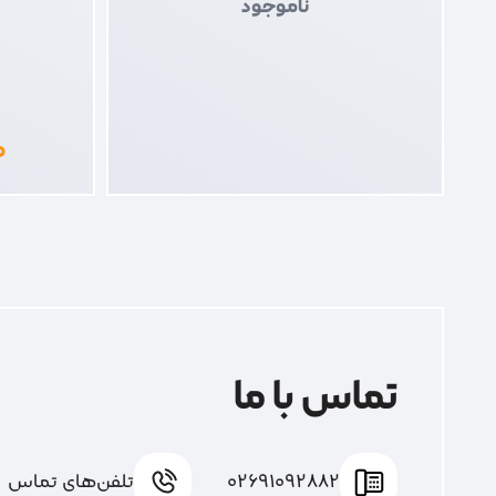
ناموجود
۰
تماس با ما
02691092882
تلفن‌های تماس