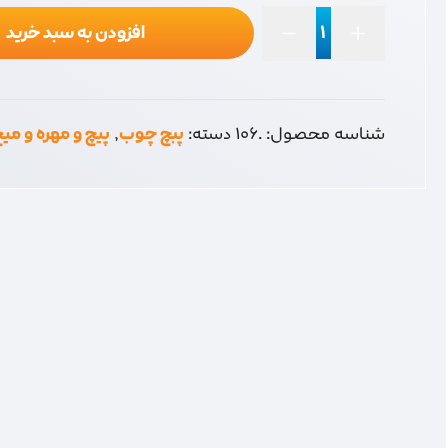
افزودن به سبد خرید
پیچ
چوب
8
*
شناسه محصول:
.106
دسته:
پبچ چوب
,
پیچ و مهره و می
2
دوسو
عدد