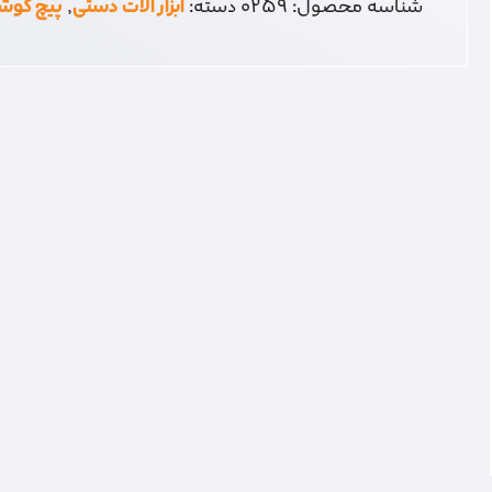
شناسه محصول:
0259
دسته:
ابزار آلات دستی
,
پیچ گوش