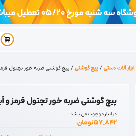
اه سه شنبه مورخ 05/20 تعطیل میباشد
س
ابزار آلات دستی
/
پیچ گوشتی
/ پیچ گوشتی ضربه خور تچتول قرمز 
پیچ گوشتی ضربه خور تچتول قرمز و آب
در انبار موجود نمی باشد
۵۷,۸۴۲
تومان