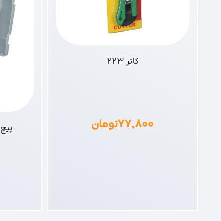
کاتر 223
۷۷,۸۰۰
تومان
پیچ گوشت