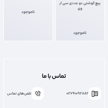
پیچ گوشتی دو عددی سی ار
وی
ناموجود
ناموجود
تماس با ما
02691092882
تلفن‌های تماس