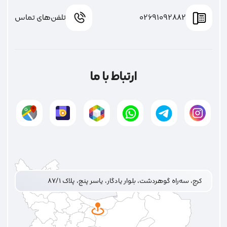
02691092882
تلفن‌های تماس
ارتباط با ما
کرج، سه‌راه گوهردشت، بلوار یادگار، یاسر پنج، پلاک ۸۷/۱