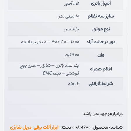
آمپراژ باتری
1.5 آمپر
سایز سه نظام
10 میلی‌ متر
نوع موتور
براشلس
دور در حالت آزاد
1000 – 0 / 300 – 0 دور بر دقیقه
وزن
900 گرم
یک عدد باتری – شارژر – سری پیچ
اقلام همراه
گوشتی – کیف BMC
شرایط گارانتی
12 ماه
در انبار موجود نمی باشد
شناسه محصول:
00801680
دسته:
ابزار آلات برقی
,
دریل شارژی