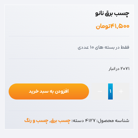
چسب برق نانو
۴۱,۵۰۰
تومان
فقط در بسته های 10 عددی
2071 در انبار
افزودن به سبد خرید
چسب
برق
نانو
شناسه محصول:
4127
دسته:
چسب برق
,
چسب و رنگ
عدد