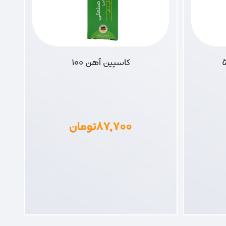
کاسپین آهن 100
۸۷,۷۰۰
تومان