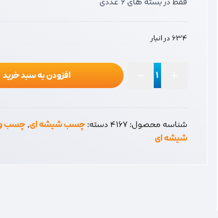
فقط در بسته های 6 عددی
634 در انبار
افزودن به سبد خرید
چسب
شیشه
ای
ترکسان
شناسه محصول:
4167
دسته:
چسب شیشه ای
,
چسب و 
قرمز
شیشه ای
50
یارد
عدد