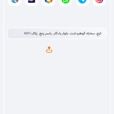
کرج، سه‌راه گوهردشت، بلوار یادگار، یاسر پنج، پلاک ۸۷/۱