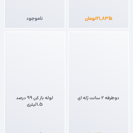
۲۱,۸۳۵
تومان
ناموجود
دوطرفه 2 سانت ژله ای
لوله باز کن 99 درصد
1.5لیتری