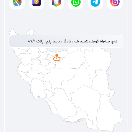
کرج، سه‌راه گوهردشت، بلوار یادگار، یاسر پنج، پلاک ۸۷/۱