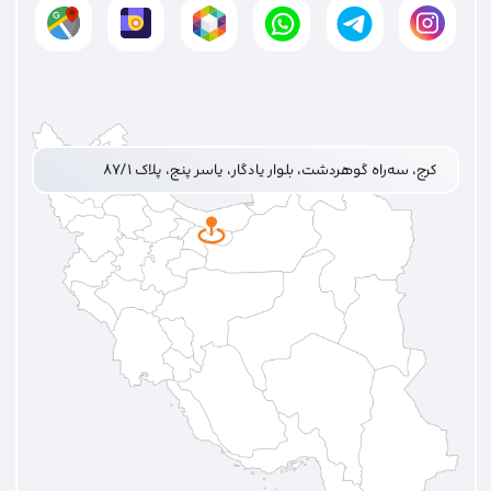
کرج، سه‌راه گوهردشت، بلوار یادگار، یاسر پنج، پلاک ۸۷/۱