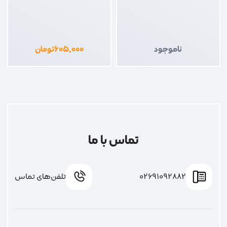
چکمه مشکی
ناموجود
۶۰۵,۰۰۰
تومان
تماس با ما
02691092882
تلفن‌های تماس