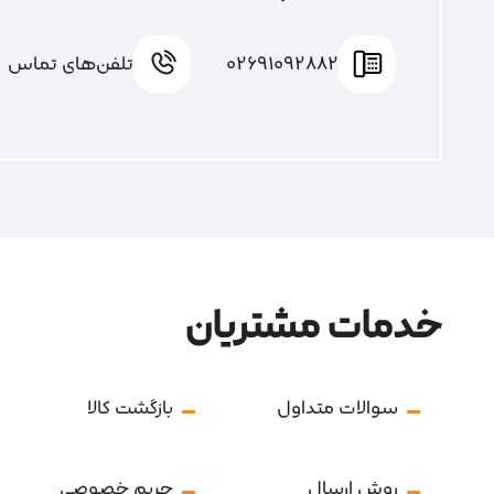
02691092882
تلفن‌های تماس
خدمات مشتریان
سوالات متداول
بازگشت کالا
روش ارسال
حریم خصوصی