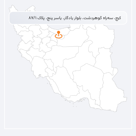
کرج، سه‌راه گوهردشت، بلوار یادگار، یاسر پنج، پلاک ۸۷/۱