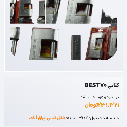
کتابی 70 BEST
در انبار موجود نمی باشد
۲۳۱,۳۷۱
تومان
شناسه محصول:
/310
دسته:
قفل کتابی
,
یراق آلات