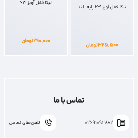
نیکا قفل آویز 63
نیکا قفل آویز 63 پایه بلند
۲۹۰,۰۰۰
تومان
۳۲۵,۵۰۰
تومان
تماس با ما
02691092882
تلفن‌های تماس