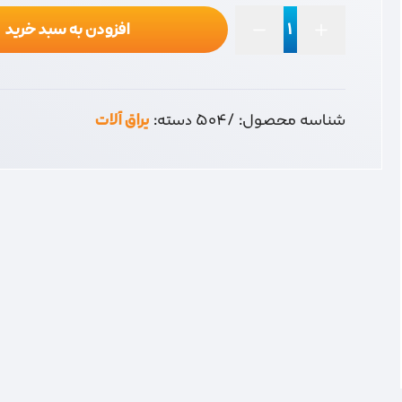
افزودن به سبد خرید
کشو
میله
ای
12
شناسه محصول:
/504
دسته:
یراق آلات
طلایی
عدد