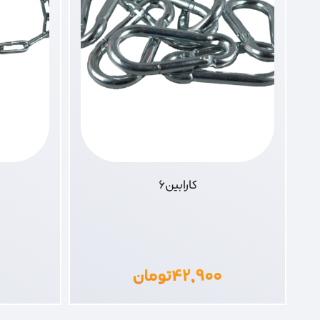
کارابین6
۴۲,۹۰۰
تومان