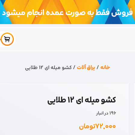
فروش فقط به صورت عمده انجام میشود
س
خانه
/
یراق آلات
/ کشو میله ای 12 طلایی
کشو میله ای 12 طلایی
196 در انبار
۷۲,۰۰۰
تومان