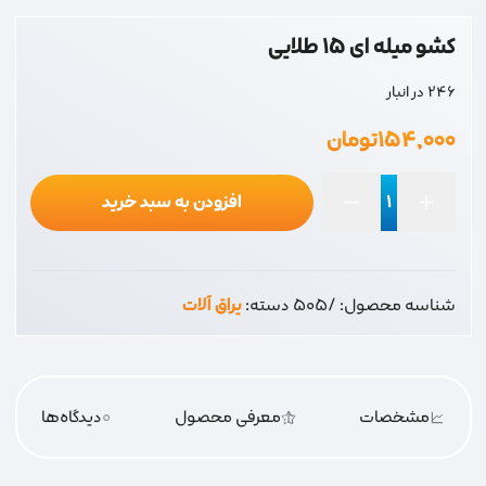
کشو میله ای 15 طلایی
246 در انبار
۱۵۴,۰۰۰
تومان
افزودن به سبد خرید
کشو
میله
ای
شناسه محصول:
/505
دسته:
یراق آلات
15
طلایی
عدد
مشخصات
معرفی محصول
0
دیدگاه‌‌ها