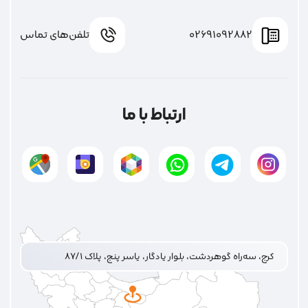
02691092882
تلفن‌های تماس
ارتباط با ما
کرج، سه‌راه گوهردشت، بلوار یادگار، یاسر پنج، پلاک ۸۷/۱