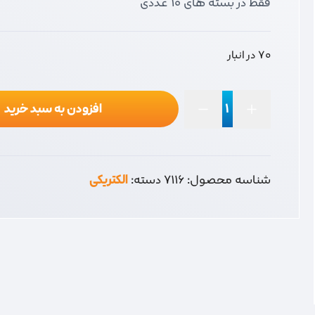
فقط در بسته های 10 عددی
70 در انبار
افزودن به سبد خرید
کلید
دو
پل
روکار
شناسه محصول:
7116
دسته:
الکتریکی
پارت
عدد