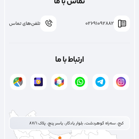
تماس با ما
02691092882
تلفن‌های تماس
ارتباط با ما
کرج، سه‌راه گوهردشت، بلوار یادگار، یاسر پنج، پلاک ۸۷/۱